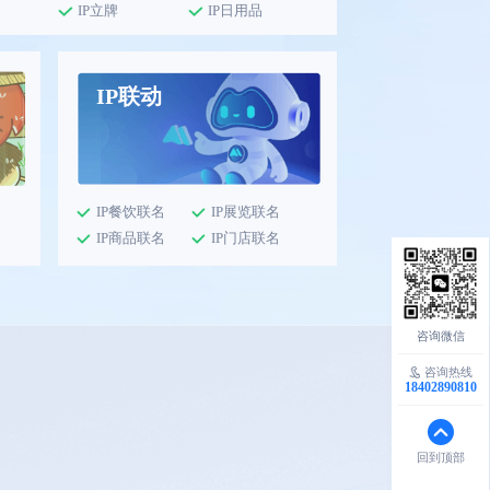
IP立牌
IP日用品
IP联动
IP餐饮联名
IP展览联名
IP商品联名
IP门店联名
咨询热线
18402890810
回到顶部