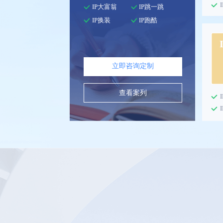
IP大富翁
IP跳一跳
IP换装
IP跑酷
立即咨询定制
查看案列