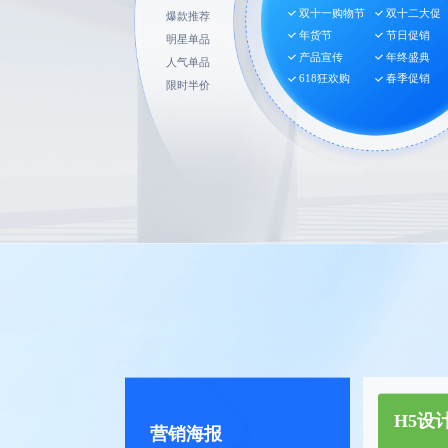
双十一购物节
双十二大促
爆款推荐
年货节
节日促销
明星单品
产品宣传
年终盛典
人气单品
618狂欢购
春季促销
限时半价
H5设
营销海报