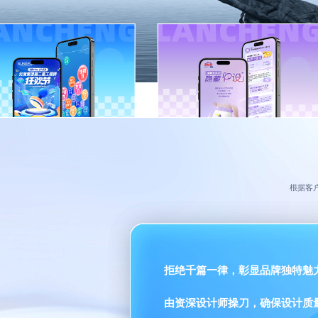
根据客
拒绝千篇一律，彰显品牌独特魅
由资深设计师操刀，确保设计质