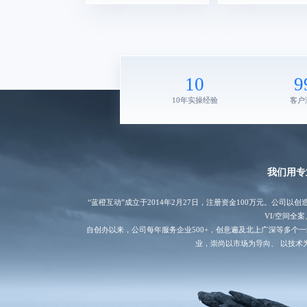
10
9
10年实操经验
客户
我们用专
“蓝橙互动”成立于2014年2月27日，注册资金100万元。公
VI/空间全
自创办以来，公司每年服务企业500+，创意遍及北上广深等多
业，崇尚以市场为导向、 以技术