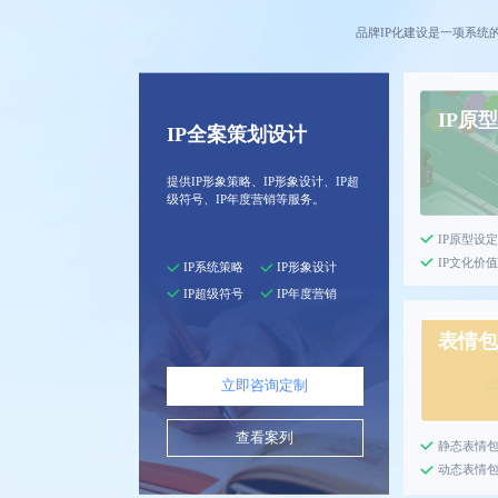
品牌IP化建设是一项系
IP原
IP全案策划设计
提供IP形象策略、IP形象设计、IP超
级符号、IP年度营销等服务。
IP原型设
IP文化价
IP系统策略
IP形象设计
IP超级符号
IP年度营销
表情包
立即咨询定制
查看案列
静态表情
动态表情