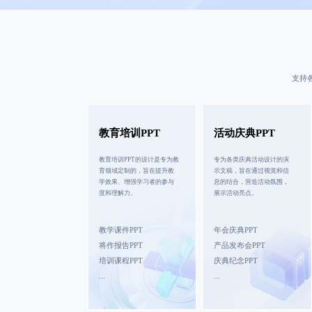
支持
教育培训PPT
活动庆典PPT
教育培训PPT的设计是专为教
专为各类庆典活动设计的演
育领域定制的，旨在提升教
示文稿，旨在通过视觉和信
学效果、增强学习者的参与
息的结合，营造活动氛围，
度和理解力。
展示活动亮点。
教学课件PPT
年会庆典PPT
将作报告PPT
产品发布会PPT
培训课程PPT
庆典纪念PPT
...
...