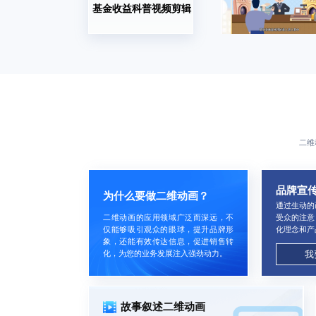
基金收益科普视频剪辑
二维
品牌宣
为什么要做二维动画？
通过生动的
二维动画的应用领域广泛而深远，不
受众的注意
仅能够吸引观众的眼球，提升品牌形
化理念和产
象，还能有效传达信息，促进销售转
化，为您的业务发展注入强劲动力。
我
故事叙述二维动画