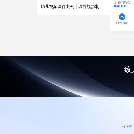
咨询热线
18402890810
幼儿视频课件案例丨课件视频制作公司
MORE >
回到顶部
致
根据客