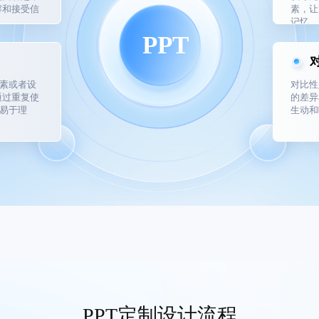
解和接受信
素，让
记忆。
PPT
元素或者设
对比性
通过重复使
的差异
和易于理
生动和
PPT定制设计流程