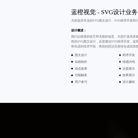
蓝橙视觉 - SVG设计业务
为您提供专业的
SVG图文设计
、SVG程序开发和
设计概述：
我们以精湛的技艺和无限的创意，为您打造高质
胜的SVG图文设计，还是微信SVG程序开发，
和先进的技术手段，将您的想法完美转化成优质微
图文设计
程序开发
动画制作
情感共鸣
动态效果
全面展示
功能触发
效果展示
用户参与
设计趣味