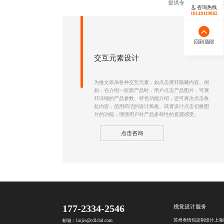
提供专业的微信SVG
咨询热线
18140119082
回到顶部
交互元素设计
为推文添加各种交互元素，如点击展开隐藏内容。例
如，在介绍一款新产品时，用户点击产品图片，可展
开详细的产品参数、特色功能介绍，还可再次点击收
起内容，使用简洁的设计风格。或者设计点击切换图
片的功能，增强用户对产品多样性的直观感受。
点击咨询
177-2334-2546
视觉设计服务
苏州表情包定制设计
上海
邮箱：liujie@cdlchd.com