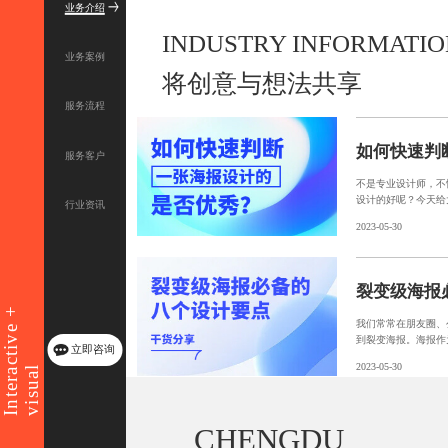
业务介绍
INDUSTRY INFORMATI
业务案例
将创意与想法共享
服务流程
服务客户
不是专业设计师，不
设计的好呢？今天给
行业资讯
度。
2023-05-30
Interactive +
我们常常在朋友圈、
到裂变海报。海报作
立即咨询
活动的成功与否起到
2023-05-30
visual
CHENGDU